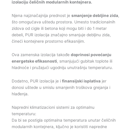
izolaciju čeličnih modularnih kontejnera.
Njena najznačajnija prednost je
smanjenje debljine zida
,
što omogućava uštedu prostora. Umesto tradicionalnih
zidova od cigle ili betona koji mogu biti i do 1 metar
debeli, PUR izolacija značajno smanjuje debljinu zida,
čineći kontejnere prostorno efikasnijim.
Ova zamenska izolacija takođe
doprinosi povećanju
energetske efikasnosti
, smanjujući gubitak toplote ili
hladnoće i pružajući ugodniju unutrašnju temperaturu.
Dodatno, PUR izolacija je i
finansijski isplativa
jer
donosi uštede u smislu smanjenih troškova grejanja i
hlađenja.
Napredni klimatizacioni sistemi za optimalnu
temperaturu:
Da bi se postigla optimalna temperatura unutar čeličnih
modularnih kontejnera, ključno je koristiti napredne