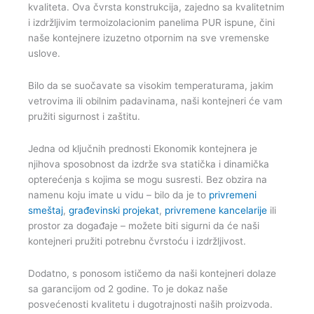
kvaliteta. Ova čvrsta konstrukcija, zajedno sa kvalitetnim
i izdržljivim termoizolacionim panelima PUR ispune, čini
naše kontejnere izuzetno otpornim na sve vremenske
uslove.
Bilo da se suočavate sa visokim temperaturama, jakim
vetrovima ili obilnim padavinama, naši kontejneri će vam
pružiti sigurnost i zaštitu.
Jedna od ključnih prednosti Ekonomik kontejnera je
njihova sposobnost da izdrže sva statička i dinamička
opterećenja s kojima se mogu susresti. Bez obzira na
namenu koju imate u vidu – bilo da je to
privremeni
smeštaj
,
građevinski projekat
,
privremene kancelarije
ili
prostor za događaje – možete biti sigurni da će naši
kontejneri pružiti potrebnu čvrstoću i izdržljivost.
Dodatno, s ponosom ističemo da naši kontejneri dolaze
sa garancijom od 2 godine. To je dokaz naše
posvećenosti kvalitetu i dugotrajnosti naših proizvoda.