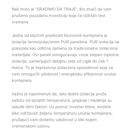
Naš moto je “GRADIMO DA TRAJE”, što znači da vam
pružamo pouzdanu investiciju koja će izdržati test
vremena.
Jedna od ključnih prednosti Ekonomik kontejnera je
izolacija termoizolacionim PUR panelima. PUR izolacija se
pokazala kao odlična zamena za tradicionalne izolacione
materijale. Ovi paneli omogućavaju visok stepen toplotne
izolacije, zamenjujući debljinu zida od cigle do čak 1
metra. To je impresivna izolaciona sposobnost koja će
vam omogućiti udobnost i energetsku efikasnost unutar
kontejnera.
Važno je napomenuti da, iako dobra izolacija pruža
zaštitu od spoljnih temperatura, grejanje i hlađenje su
takođe bitni faktori. Uz pomoć inverter klime, možete
lako održavati željenu temperaturu unutar kontejnera,
pružajući vam dodatnu udobnost u bilo kojem
vremenskom uslovu.