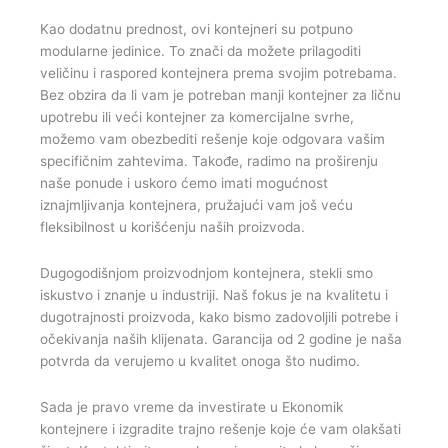
Kao dodatnu prednost, ovi kontejneri su potpuno
modularne jedinice. To znači da možete prilagoditi
veličinu i raspored kontejnera prema svojim potrebama.
Bez obzira da li vam je potreban manji kontejner za ličnu
upotrebu ili veći kontejner za komercijalne svrhe,
možemo vam obezbediti rešenje koje odgovara vašim
specifičnim zahtevima. Takođe, radimo na proširenju
naše ponude i uskoro ćemo imati mogućnost
iznajmljivanja kontejnera, pružajući vam još veću
fleksibilnost u korišćenju naših proizvoda.
Dugogodišnjom proizvodnjom kontejnera, stekli smo
iskustvo i znanje u industriji. Naš fokus je na kvalitetu i
dugotrajnosti proizvoda, kako bismo zadovoljili potrebe i
očekivanja naših klijenata. Garancija od 2 godine je naša
potvrda da verujemo u kvalitet onoga što nudimo.
Sada je pravo vreme da investirate u Ekonomik
kontejnere i izgradite trajno rešenje koje će vam olakšati