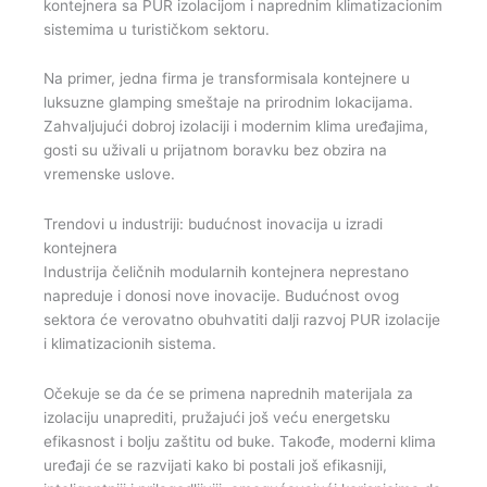
kontejnera sa PUR izolacijom i naprednim klimatizacionim
sistemima u turističkom sektoru.
Na primer, jedna firma je transformisala kontejnere u
luksuzne glamping smeštaje na prirodnim lokacijama.
Zahvaljujući dobroj izolaciji i modernim klima uređajima,
gosti su uživali u prijatnom boravku bez obzira na
vremenske uslove.
Trendovi u industriji: budućnost inovacija u izradi
kontejnera
Industrija čeličnih modularnih kontejnera neprestano
napreduje i donosi nove inovacije. Budućnost ovog
sektora će verovatno obuhvatiti dalji razvoj PUR izolacije
i klimatizacionih sistema.
Očekuje se da će se primena naprednih materijala za
izolaciju unaprediti, pružajući još veću energetsku
efikasnost i bolju zaštitu od buke. Takođe, moderni klima
uređaji će se razvijati kako bi postali još efikasniji,