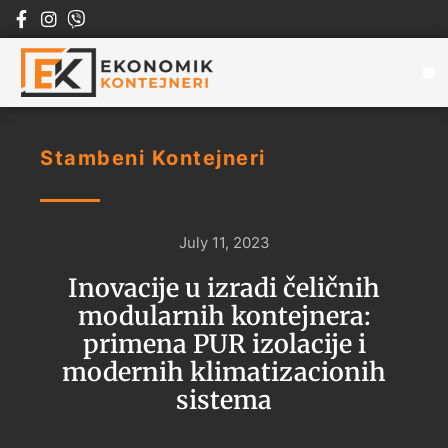
Skip
to
content
Stambeni Kontejneri
July 11, 2023
Inovacije u izradi čeličnih
modularnih kontejnera:
primena PUR izolacije i
modernih klimatizacionih
sistema