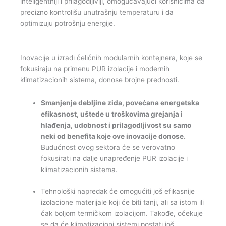
inteligentniji i prilagodljiviji, omogućavajući korisnicima da
precizno kontrolišu unutrašnju temperaturu i da
optimizuju potrošnju energije.
Inovacije u izradi čeličnih modularnih kontejnera, koje se
fokusiraju na primenu PUR izolacije i modernih
klimatizacionih sistema, donose brojne prednosti.
Smanjenje debljine zida, povećana energetska
efikasnost, uštede u troškovima grejanja i
hlađenja, udobnost i prilagodljivost su samo
neki od benefita koje ove inovacije donose.
Budućnost ovog sektora će se verovatno
fokusirati na dalje unapređenje PUR izolacije i
klimatizacionih sistema.
Tehnološki napredak će omogućiti još efikasnije
izolacione materijale koji će biti tanji, ali sa istom ili
čak boljom termičkom izolacijom. Takođe, očekuje
se da će klimatizacioni sistemi postati još