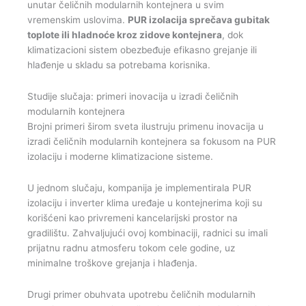
unutar čeličnih modularnih kontejnera u svim
vremenskim uslovima.
PUR izolacija sprečava gubitak
toplote ili hladnoće kroz zidove kontejnera
, dok
klimatizacioni sistem obezbeđuje efikasno grejanje ili
hlađenje u skladu sa potrebama korisnika.
Studije slučaja: primeri inovacija u izradi čeličnih
modularnih kontejnera
Brojni primeri širom sveta ilustruju primenu inovacija u
izradi čeličnih modularnih kontejnera sa fokusom na PUR
izolaciju i moderne klimatizacione sisteme.
U jednom slučaju, kompanija je implementirala PUR
izolaciju i inverter klima uređaje u kontejnerima koji su
korišćeni kao privremeni kancelarijski prostor na
gradilištu. Zahvaljujući ovoj kombinaciji, radnici su imali
prijatnu radnu atmosferu tokom cele godine, uz
minimalne troškove grejanja i hlađenja.
Drugi primer obuhvata upotrebu čeličnih modularnih