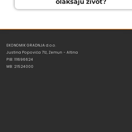
olakšaju život?
EKONOMIK GRADNJA d.o.o.
Justina Popovića 71ž, Zemun - Altina
PIB: 111696624
MB: 21524000