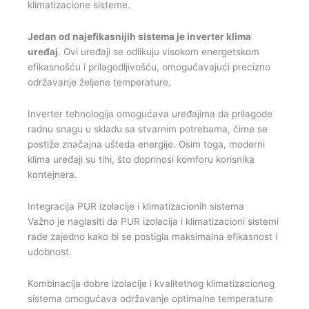
klimatizacione sisteme.
Jedan od najefikasnijih sistema je inverter klima
uređaj
. Ovi uređaji se odlikuju visokom energetskom
efikasnošću i prilagodljivošću, omogućavajući precizno
održavanje željene temperature.
Inverter tehnologija omogućava uređajima da prilagode
radnu snagu u skladu sa stvarnim potrebama, čime se
postiže značajna ušteda energije. Osim toga, moderni
klima uređaji su tihi, što doprinosi komforu korisnika
kontejnera.
Integracija PUR izolacije i klimatizacionih sistema
Važno je naglasiti da PUR izolacija i klimatizacioni sistemi
rade zajedno kako bi se postigla maksimalna efikasnost i
udobnost.
Kombinacija dobre izolacije i kvalitetnog klimatizacionog
sistema omogućava održavanje optimalne temperature