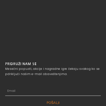
PRIDRUŽI NAM SE
Mesečni popusti, akcije i nagradne igre čekaju svakog ko se
pdriključi našim e-mail obaveštenjima.
Email
POŠALJI