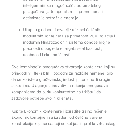
inteligentniji, sa mogućnošću automatskog
prilagođavanja temperaturnim promenama i
optimizacije potrošnje energije.
Ukupno gledano, inovacije u izradi čeličnih
modularnih kontejnera sa primenom PUR izolacije i
modernih klimatizacionih sistema donose brojne
prednosti u pogledu energetske efikasnosti,
udobnosti i ekonomičnosti.
Ova kombinacija omogućava stvaranje kontejnera koji su
prilagodljivi, fleksibilni i pogodni za različite namene, bilo
da se koriste u građevinskoj industriji, turizmu ili drugim
sektorima. Ulaganje u inovativna rešenja omogućava
kompanijama da budu konkurentne na tržištu i da
zadovolje potrebe svojih klijenata.
Kupite Ekonomik kontejnere i izgradite trajno rešenje!
Ekonomik kontejneri su izrađeni od čelične varene
konstrukcije koja se sastoji od kutijastih profila vrhunskog