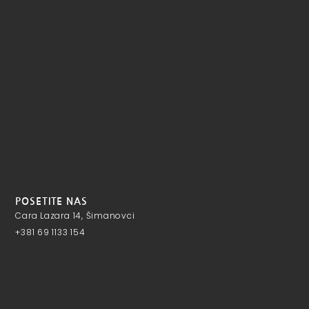
POSETITE NAS
Cara Lazara 14, Šimanovci
+381 69 1133 154