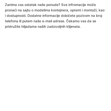
Zanima vas ostatak naše ponude? Sve infromacije može
pronaći na sajtu o modelima kontejnera, opremi i montaži, kao
i dostupnosti. Dodatne informacije dobićete pozivom na broj
telefona ili putem naše e-mail adrese. Čekamo vas da se
pridružite hiljadama naših zadovoljnih klijenata.
Svi izloženi kontejneri su modularni i
fleksibilnih dimenzija.
Niste našli odgovarajući
kontejneri? Kontaktirajte