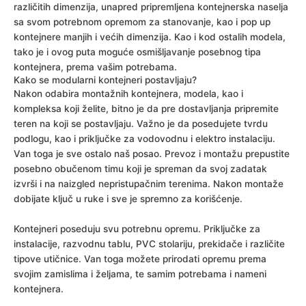
različitih dimenzija, unapred pripremljena kontejnerska naselja
sa svom potrebnom opremom za stanovanje, kao i pop up
kontejnere manjih i većih dimenzija. Kao i kod ostalih modela,
tako je i ovog puta moguće osmišljavanje posebnog tipa
kontejnera, prema vašim potrebama.
Kako se modularni kontejneri postavljaju?
Nakon odabira montažnih kontejnera, modela, kao i
kompleksa koji želite, bitno je da pre dostavljanja pripremite
teren na koji se postavljaju. Važno je da posedujete tvrdu
podlogu, kao i priključke za vodovodnu i elektro instalaciju.
Van toga je sve ostalo naš posao. Prevoz i montažu prepustite
posebno obučenom timu koji je spreman da svoj zadatak
izvrši i na naizgled nepristupačnim terenima. Nakon montaže
dobijate ključ u ruke i sve je spremno za korišćenje.
Kontejneri poseduju svu potrebnu opremu. Priključke za
instalacije, razvodnu tablu, PVC stolariju, prekidače i različite
tipove utičnice. Van toga možete prirodati opremu prema
svojim zamislima i željama, te samim potrebama i nameni
kontejnera.