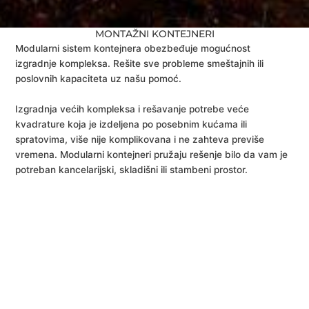
MONTAŽNI KONTEJNERI
Modularni sistem kontejnera obezbeđuje mogućnost
izgradnje kompleksa. Rešite sve probleme smeštajnih ili
poslovnih kapaciteta uz našu pomoć.
Izgradnja većih kompleksa i rešavanje potrebe veće
kvadrature koja je izdeljena po posebnim kućama ili
spratovima, više nije komplikovana i ne zahteva previše
vremena. Modularni kontejneri pružaju rešenje bilo da vam je
potreban kancelarijski, skladišni ili stambeni prostor.