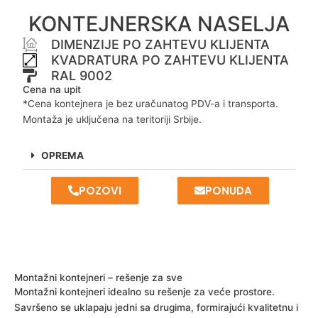
KONTEJNERSKA NASELJA
DIMENZIJE PO ZAHTEVU KLIJENTA
KVADRATURA PO ZAHTEVU KLIJENTA
RAL 9002
Cena na upit
*Cena kontejnera je bez uračunatog PDV-a i transporta.
Montaža je uključena na teritoriji Srbije.
OPREMA
POZOVI
PONUDA
Montažni kontejneri – rešenje za sve
Montažni kontejneri idealno su rešenje za veće prostore.
Savršeno se uklapaju jedni sa drugima, formirajući kvalitetnu i