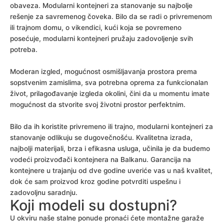
obaveza. Modularni kontejneri za stanovanje su najbolje
rešenje za savremenog čoveka. Bilo da se radi o privremenom
ili trajnom domu, o vikendici, kući koja se povremeno
posećuje, modularni kontejneri pružaju zadovoljenje svih
potreba.
Moderan izgled, mogućnost osmišljavanja prostora prema
sopstvenim zamislima, sva potrebna oprema za funkcionalan
život, prilagođavanje izgleda okolini, čini da u momentu imate
mogućnost da stvorite svoj životni prostor perfektnim.
Bilo da ih koristite privremeno ili trajno, modularni kontejneri za
stanovanje odlikuju se dugovečnošću. Kvalitetna izrada,
najbolji materijali, brza i efikasna usluga, učinila je da budemo
vodeći proizvođači kontejnera na Balkanu. Garancija na
kontejnere u trajanju od dve godine uveriće vas u naš kvalitet,
dok će sam proizvod kroz godine potvrditi uspešnu i
zadovoljnu saradnju.
Koji modeli su dostupni?
U okviru naše stalne ponude pronaći ćete montažne garaže