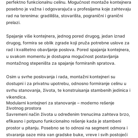
perfektno funkcionalnu celinu. Mogućnost montaže kontejnera
posebno je važna i odgovarajuća u profesijama koje zahtevaju
rad na terenima: gradilišta, stovarišta, pogranični i granični
prelazi.
Spajanje više kontejnera, jednog pored drugog, jedan iznad
drugog, formira se oblik zgrade koji pruža potrebne uslove za
rad i kvalitetno obavljanje poslova. Pored spajanja kontejnera,
u svakom momentu je dostupna mogućnost postavljanja
montažnog stepeništa za spajanje formiranih spratova.
Osim u svrhe poslovanja i rada, montažni kontejneri su
dostupni i za privatnu upotrebu, odnosno formiranje celinu u
svrhu stanovanja, života, te konstruisanja stambenih jedinica i
vikendica.
Modularni kontejneri za stanovanje – moderno rešenje
životnog prostora
Savremeni način života u određenim trenucima zahteva brzo,
efikasno i potpuno funkcionalno rešenje kada je stambeni
prostor u pitanju. Posebno se to odnosi na segment odmora i
stvaranja oaze mira van gradske buke, vreve i svih postojeći