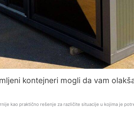
jmljeni kontejneri mogli da vam olakša
nije kao praktično rešenje za različite situacije u kojima je pot