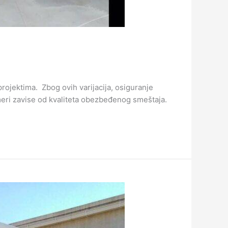
rojektima. Zbog ovih varijacija, osiguranje
meri zavise od kvaliteta obezbeđenog smeštaja.