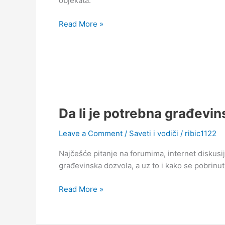
objekata.
Read More »
Da
li
Da li je potrebna građevi
je
potrebna
Leave a Comment
/
Saveti i vodiči
/
ribic1122
građevinska
dozvola
Najčešće pitanje na forumima, internet diskusi
za
građevinska dozvola, a uz to i kako se pobrinuti
kontejnere?
Read More »