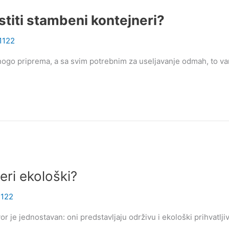
stiti stambeni kontejneri?
c1122
mnogo priprema, a sa svim potrebnim za useljavanje odmah, to v
eri ekološki?
1122
je jednostavan: oni predstavljaju održivu i ekološki prihvatljivu