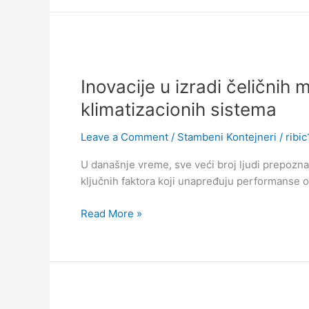
Inovacije
u
Inovacije u izradi čeličnih
izradi
čeličnih
klimatizacionih sistema
modularnih
kontejnera:
Leave a Comment
/
Stambeni Kontejneri
/
ribi
primena
U današnje vreme, sve veći broj ljudi prepozna
PUR
ključnih faktora koji unapređuju performanse o
izolacije
i
Read More »
modernih
klimatizacionih
sistema
Na