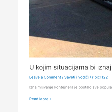
U kojim situacijama bi izna
Leave a Comment
/
Saveti i vodiči
/
ribic1122
Iznajmljivanje kontejnera je postalo sve popular
Read More »