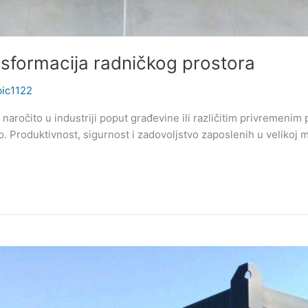
ansformacija radničkog prostora
bic1122
ročito u industriji poput građevine ili različitim privremenim p
. Produktivnost, sigurnost i zadovoljstvo zaposlenih u velikoj 