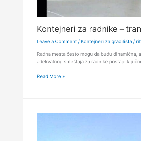
Kontejneri za radnike – tr
Leave a Comment
/
Kontejneri za gradilišta
/
ri
Radna mesta često mogu da budu dinamična, a na
adekvatnog smeštaja za radnike postaje ključno
Read More »
U
kojim
situacijama
bi