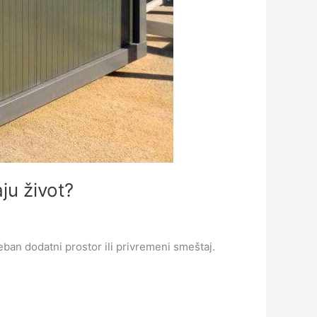
ju život?
reban dodatni prostor ili privremeni smeštaj.