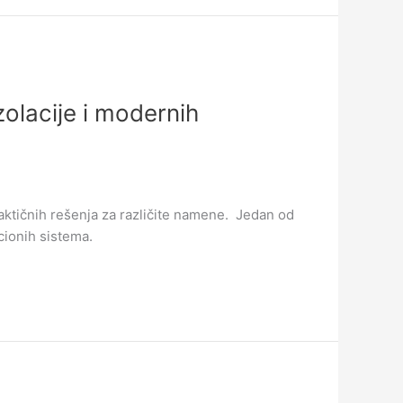
zolacije i modernih
raktičnih rešenja za različite namene. Jedan od
cionih sistema.