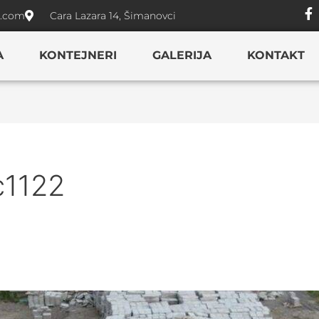
l.com
Cara Lazara 14, Šimanovci
A
KONTEJNERI
GALERIJA
KONTAKT
c1122