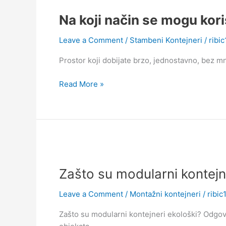
koji
Na koji način se mogu kori
način
se
Leave a Comment
/
Stambeni Kontejneri
/
ribi
mogu
koristiti
Prostor koji dobijate brzo, jednostavno, bez 
stambeni
kontejneri?
Read More »
Zašto
su
Zašto su modularni kontejn
modularni
kontejneri
Leave a Comment
/
Montažni kontejneri
/
ribic
ekološki?
Zašto su modularni kontejneri ekološki? Odgovor 